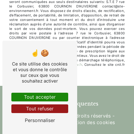
seront communiquées aux seuls destinataires suivants: S.T.E 7 rue
le Corbusier, 63800 COURNON D'AUVERGNE contact@ste-
environnement.fr. Vous disposez de droits d’accès, de rectification,
d’effacement, de portabilité, de limitation, d’opposition, de retrait de
votre consentement à tout moment et du droit d’introduire une
réclamation auprès d’une autorité de contrôle, ainsi que d’organiser
le sort de vos données post-mortem. Vous pouvez exercer ces
droits par voie postale à l'adresse 7 rue le Corbusier, 63800
COURNON D'AUVERGNE ou par courrier électronique à l'adresse
contact@ste-environnement.fr. Un justificatif d'identité pourra vous
être demandé. Nous conservons vos données pendant la période de
prise de contact puis pendant la durée de prescription légale aux
fins probatoires et de gestion des contentieux. Vous avez le droit de
vous inscrire sur la liste d'opposition au démarchage téléphonique,
Ce site utilise des cookies
disponible à cette adresse:
Bloctel.gouv.fr
. Consultez le site cnil.fr
et vous donne le contrôle
pour plus d’informations sur vos droits.
sur ceux que vous
souhaitez activer
Tout accepter
Recherches fréquentes
Tout refuser
©
Vistalid
- 2026 - Tous droits réservés -
Personnaliser
Mentions légales
-
Gestion des cookies