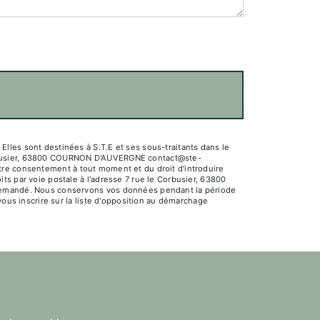
lles sont destinées à S.T.E et ses sous-traitants dans le
Corbusier, 63800 COURNON D'AUVERGNE contact@ste-
 votre consentement à tout moment et du droit d’introduire
ts par voie postale à l'adresse 7 rue le Corbusier, 63800
e demandé. Nous conservons vos données pendant la période
vous inscrire sur la liste d'opposition au démarchage