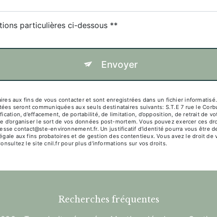
tions particulières ci-dessous **
Envoyer
aux fins de vous contacter et sont enregistrées dans un fichier informatisé. E
ctées seront communiquées aux seuls destinataires suivants: S.T.E 7 rue le 
ication, d’effacement, de portabilité, de limitation, d’opposition, de retrait de
ue d’organiser le sort de vos données post-mortem. Vous pouvez exercer ces droi
sse contact@ste-environnement.fr. Un justificatif d'identité pourra vous êtr
égale aux fins probatoires et de gestion des contentieux. Vous avez le droit de 
Consultez le site cnil.fr pour plus d’informations sur vos droits.
Recherches fréquentes