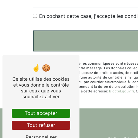
En cochant cette case, j'accepte les condi
** Les données personnelles communiquées sont nécessaires 
seul but de répondre à votre message. Les données colle
environnement.fr. Vous disposez de droits d’accès, de rectif
une réclamation auprès d’une autorité de contrôle, ainsi q
Ce site utilise des cookies
COURNON D'AUVERGNE ou par courrier électronique à l'adre
et vous donne le contrôle
de prise de contact puis pendant la durée de prescription l
sur ceux que vous
téléphonique, disponible à cette adresse:
Bloctel.gouv.fr
. 
souhaitez activer
Tout accepter
Tout refuser
Personnaliser