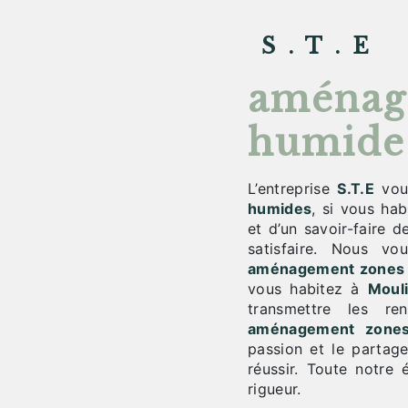
S.T.E
aménag
humides
L’entreprise
S.T.E
vou
humides
, si vous ha
et d’un savoir-faire 
satisfaire. Nous v
aménagement zones
vous habitez à
Moul
transmettre les re
aménagement zone
passion et le partag
réussir. Toute notre 
rigueur.